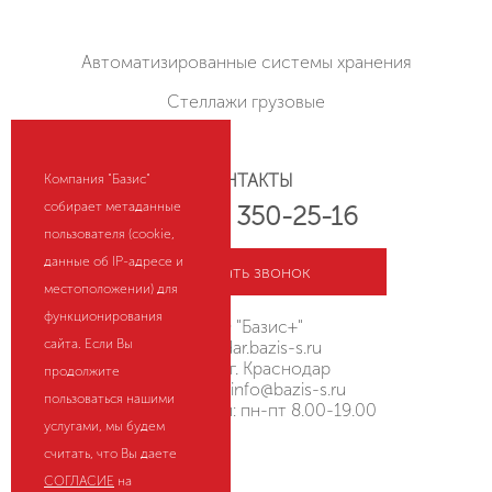
Автоматизированные системы хранения
Стеллажи грузовые
КОНТАКТЫ
Компания "Базис"
собирает метаданные
+7 (800) 350-25-16
пользователя (cookie,
данные об IP-адресе и
Заказать звонок
местоположении) для
функционирования
ООО "Базис+"
сайта. Если Вы
krasnodar.bazis-s.ru
Россия, г. Краснодар
продолжите
Эл. почта:
info@bazis-s.ru
пользоваться нашими
Режим работы: пн-пт 8.00-19.00
услугами, мы будем
считать, что Вы даете
HostCMS
СОГЛАСИЕ
на