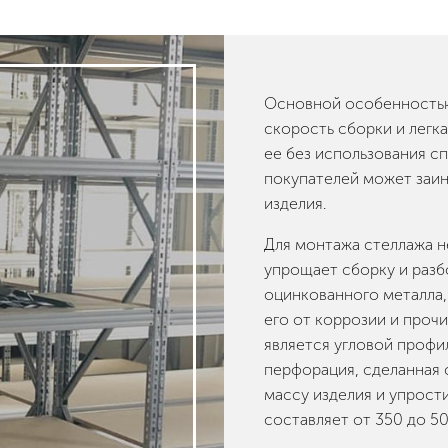
Основной особенностью
скорость сборки и легк
ее без использования с
покупателей может заи
изделия.
Для монтажа стеллажа не
упрощает сборку и разб
оцинкованного металла,
его от коррозии и проч
является угловой профил
перфорация, сделанная 
массу изделия и упрост
составляет от 350 до 50