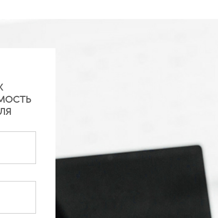
обнее
Подробнее
ж
мость
ля