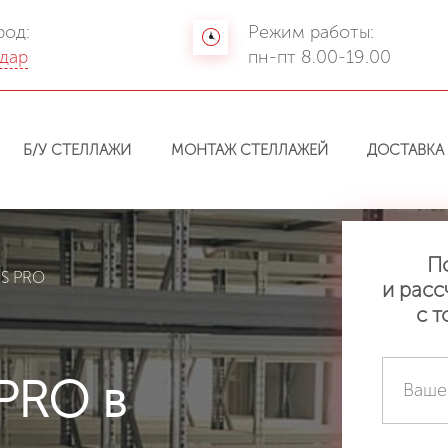
род:
Режим работы:
дар
пн-пт 8.00-19.00
Б/У СТЕЛЛАЖИ
МОНТАЖ СТЕЛЛАЖЕЙ
ДОСТАВКА
П
MS PRO
и расс
с т
PRO в